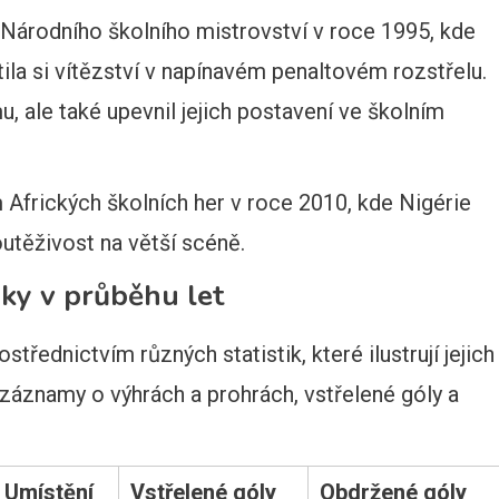
Národního školního mistrovství v roce 1995, kde
stila si vítězství v napínavém penaltovém rozstřelu.
, ale také upevnil jejich postavení ve školním
m Afrických školních her v roce 2010, kde Nigérie
outěživost na větší scéně.
iky v průběhu let
třednictvím různých statistik, které ilustrují jejich
 záznamy o výhrách a prohrách, vstřelené góly a
Umístění
Vstřelené góly
Obdržené góly