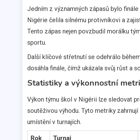
Jedním z významných zápasů bylo finále 
Nigérie čelila silnému protivníkovi a zaji
Tento zápas nejen povzbudil morálku týmu
sportu.
Další klíčové střetnutí se odehrálo běhe
dosáhla finále, čímž ukázala svůj růst a s
Statistiky a výkonnostní metr
Výkon týmu škol v Nigérii lze sledovat pros
soutěživou výhodu. Tyto metriky zahrnují
umístění v turnajích.
Rok
Turnaj