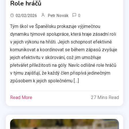
Role hráčů
0
02/02/2026
Petr Novák
Tým škol ve Španělsku prokazuje výjimečnou
dynamiku týmové spolupráce, která hraje zásadní roli
v jejich výkonu na hřišti. Jejich schopnost efektivně
komunikovat a koordinovat se během zápasů zvyšuje
jejich efektivitu v skórování, což jim umožňuje
přetvářet příležitosti na góly. Navíc odlišné role hráčů
v týmu zajišťují, že každý člen přispívá jedinečným
způsobem k jejich společnému […]
Read More
27 Mins Read