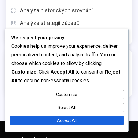
Analýza historických srovnání
Analýza strategií zápasů
Analýza výkonnosti týmu
We respect your privacy
Cookies help us improve your experience, deliver
personalized content, and analyze traffic. You can
Archiv
choose which cookies to allow by clicking
Customize
. Click
Accept All
to consent or
Reject
February 2026
All
to decline non-essential cookies.
January 2026
Customize
Reject All
Accept All