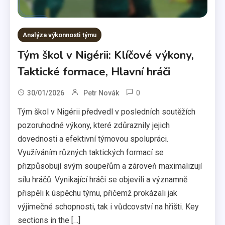
Analýza výkonnosti týmu
Tým škol v Nigérii: Klíčové výkony,
Taktické formace, Hlavní hráči
0
30/01/2026
Petr Novák
Tým škol v Nigérii předvedl v posledních soutěžích
pozoruhodné výkony, které zdůraznily jejich
dovednosti a efektivní týmovou spolupráci.
Využíváním různých taktických formací se
přizpůsobují svým soupeřům a zároveň maximalizují
sílu hráčů. Vynikající hráči se objevili a významně
přispěli k úspěchu týmu, přičemž prokázali jak
výjimečné schopnosti, tak i vůdcovství na hřišti. Key
sections in the […]