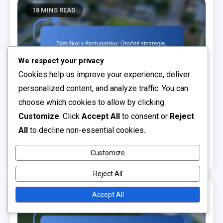
18 MINS READ
We respect your privacy
Cookies help us improve your experience, deliver
personalized content, and analyze traffic. You can
choose which cookies to allow by clicking
Analýza výkonnosti týmu
Customize
. Click
Accept All
to consent or
Reject
All
to decline non-essential cookies.
Tým škol v Portugalsku: Útočné strategie,
Obranné statistiky, Příspěvky hráčů
Customize
0
04/02/2026
Petr Novák
Reject All
Accept All
27 MINS READ