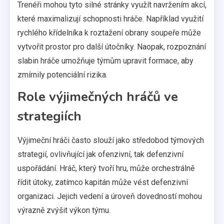
Trenéři mohou tyto silné stránky využít navržením akcí,
které maximalizují schopnosti hráče. Například využití
rychlého křídelníka k roztažení obrany soupeře může
vytvořit prostor pro další útočníky. Naopak, rozpoznání
slabin hráče umožňuje týmům upravit formace, aby
zmírnily potenciální rizika.
Role výjimečných hráčů ve
strategiích
Výjimeční hráči často slouží jako středobod týmových
strategií, ovlivňující jak ofenzivní, tak defenzivní
uspořádání. Hráč, který tvoří hru, může orchestrálně
řídit útoky, zatímco kapitán může vést defenzivní
organizaci. Jejich vedení a úroveň dovedností mohou
výrazně zvýšit výkon týmu.