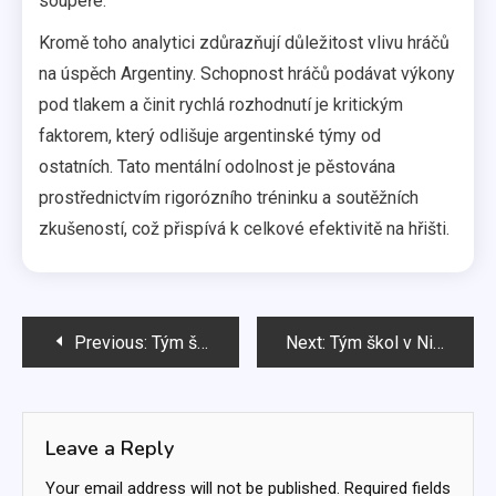
soupeře.
Kromě toho analytici zdůrazňují důležitost vlivu hráčů
na úspěch Argentiny. Schopnost hráčů podávat výkony
pod tlakem a činit rychlá rozhodnutí je kritickým
faktorem, který odlišuje argentinské týmy od
ostatních. Tato mentální odolnost je pěstována
prostřednictvím rigorózního tréninku a soutěžních
zkušeností, což přispívá k celkové efektivitě na hřišti.
Post
Previous:
Tým škol v Nizozemsku: Taktika zápasu, Týmové formace, Strategické provedení
Next:
Tým škol v Nizozemsku: Historické srovnání, Strategie zápasů, Výkon hráčů
navigation
Leave a Reply
Your email address will not be published.
Required fields