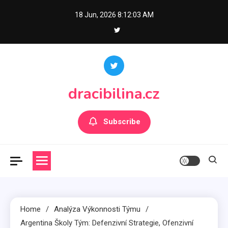
Skip
18 Jun, 2026
8:12:05 AM
to
content
dracibilina.cz
Subscribe
Home
Analýza Výkonnosti Týmu
Argentina Školy Tým: Defenzivní Strategie, Ofenzivní