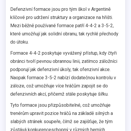
Defenzivní formace jsou pro tým škol v Argentině
klíčové pro udržení struktury a organizace na hřišti.
Mezi běžně používané formace patří 4-4-2 a 3-5-2,
které umožňují jak solidní obranu, tak rychlé přechody
do útoku.
Formace 4-4-2 poskytuje vyvážený přístup, kdy čtyři
obránci tvoří pevnou obrannou linii, zatímco záložníci
podporují jak defenzivní úkoly, tak ofenzivní akce.
Naopak formace 3-5-2 nabízí dodatečnou kontrolu v
záloze, což umožňuje více hráčům zapojit se do
defenzivních akcí, přičemž stále poskytuje šířku.
Tyto formace jsou přizpůsobitelné, což umožňuje
trenérům upravit pozice hráčů na základě silných a
slabých stránek soupeře, čímž se zajišťuje, že tým
zůstává konkurenceschopný v různých herních