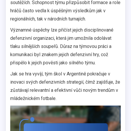
soutěžích. Schopnost týmu přizpůsobit formace a role
hráčů často vedla k úspěšným výsledkům jak v
regionálních, tak v národních turnajích.
Významné úspěchy lze přičíst jejich disciplinované
defenzivní organizaci, která jim umožnila odolávat
tlaku silnějších soupeřů. Důraz na týmovou práci a
komunikaci byl znakem jejich defenzivní hry, což
přispělo k jejich pověsti jako silného týmu.
Jak se hra vyvíjí, tým škol v Argentině pokračuje v
inovaci svých defenzivních strategií, čímž zajišťuje, že
zůstávají relevantní a efektivní vůči novým trendům v
mládežnickém fotbale.